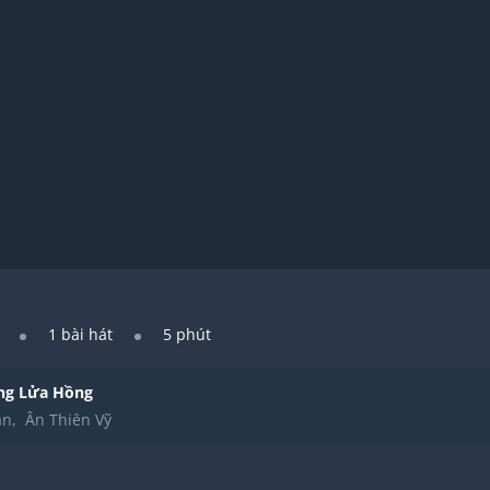
1
bài hát
5 phút
ắng Lửa Hồng
ân
,
Ân Thiên Vỹ