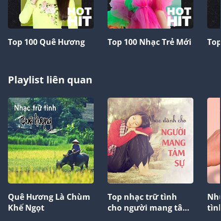
Top 100 Quê Hương
Top 100 Nhạc Trẻ Mới
Top
Playlist liên quan
Quê Hương Là Chùm
Top nhạc trữ tình
Nhữ
Khế Ngọt
cho người mang tâm
tìn
sự
nh