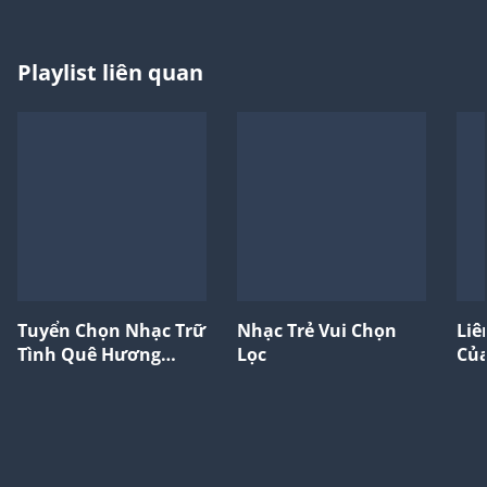
Playlist liên quan
Tuyển Chọn Nhạc Trữ
Nhạc Trẻ Vui Chọn
Liê
Tình Quê Hương
Lọc
Của
Bolero Ngọt Ngào
Nhất