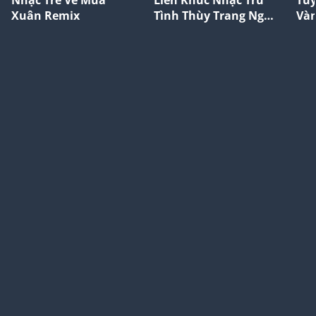
Xuân Remix
Tình Thùy Trang Ngọt
Và
Ngào Nhất