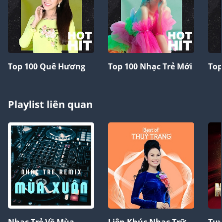
Top 100 Quê Hương
Top 100 Nhạc Trẻ Mới
Top
Playlist liên quan
Nhạc Trẻ Về Mùa
Liên Khúc Nhạc Trữ
Tuy