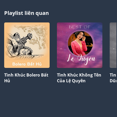
Playlist liên quan
Tình Khúc Bolero Bất
Tình Khúc Không Tên
Tìn
Hủ
Của Lệ Quyên
Dũ