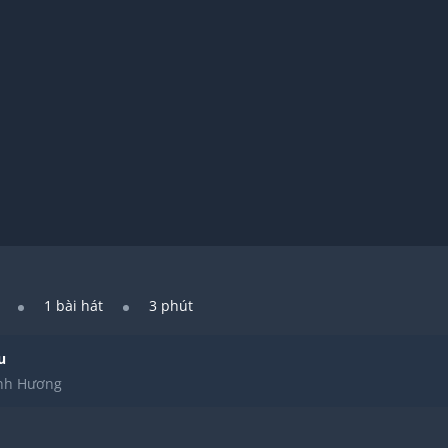
1
bài hát
3 phút
u
nh Hương