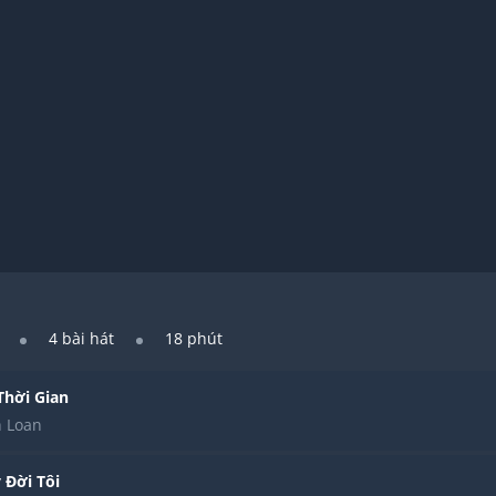
4
bài hát
18 phút
 Thời Gian
 Loan
 Đời Tôi