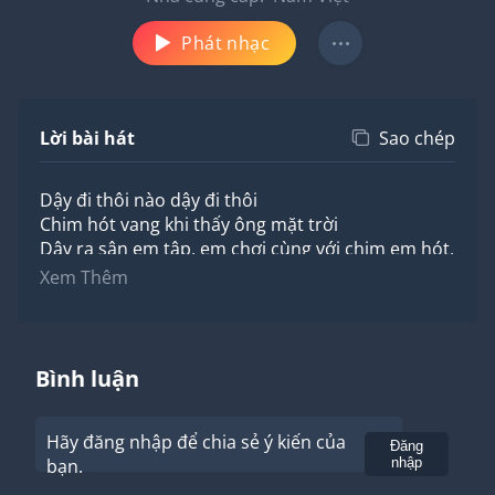
Phát nhạc
Lời bài hát
Sao chép
Dậy đi thôi nào dậy đi thôi
Chim hót vang khi thấy ông mặt trời
Dậy ra sân em tập, em chơi cùng với chim em hót,
em cười
Xem Thêm
Mẹ mua cho em bàn chải xinh như các anh em
đánh răng một mình
Mẹ khen em bé mà vệ sinh, thật đáng yêu răng ai
trắng tinh
Bình luận
Hãy đăng nhập để chia sẻ ý kiến của
Gửi
Đăng
bạn.
nhập