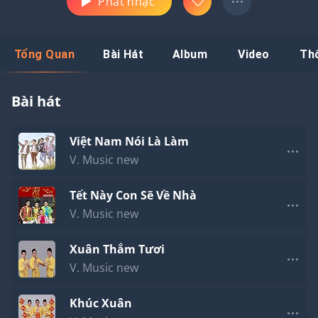
Phát nhạc
Tổng Quan
Bài Hát
Album
Video
Th
Bài hát
Việt Nam Nói Là Làm
V. Music new
Tết Này Con Sẽ Về Nhà
V. Music new
Xuân Thắm Tươi
V. Music new
Khúc Xuân