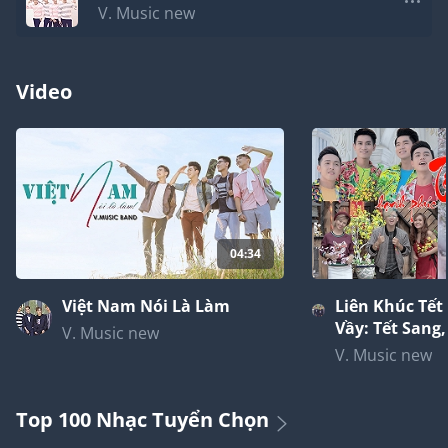
V. Music new
Video
04:34
Việt Nam Nói Là Làm
Liên Khúc Tế
Vầy: Tết Sang
V. Music new
Xuân Ngời, N
V. Music new
Xuân
Top 100 Nhạc Tuyển Chọn