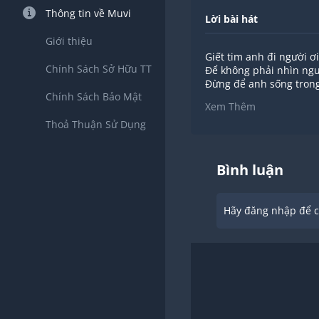
Thông tin về Muvi
Lời bài hát
Giới thiệu
Giết tim anh đi người ơi
Chính Sách Sở Hữu TT
Để không phải nhìn ngư
Đừng để anh sống tron
Chính Sách Bảo Mật
Thà chết cho người mìn
Xem Thêm
Còn hơn phải sống đau
Thoả Thuận Sử Dụng
Một lần yêu nếm trăm 
Gấp trăm lần đau
Một ánh mắt đắm say tì
Một câu yêu em trao an
Bình luận
Một đêm trăng để ta đ
Ngàn lời hứa yêu muôn 
Một tiếng khóc để em g
Hãy đăng nhập để ch
Một cơn đau theo anh 
Một đêm bên nhau mai 
Ngàn nỗi nhớ trong an
Vết dao đâm sâu vào ti
Cắt đôi cuộc tình người
Chẳng bận tâm chúng ta
Tình dễ phai vậy sao
Tình yêu trong em thế 