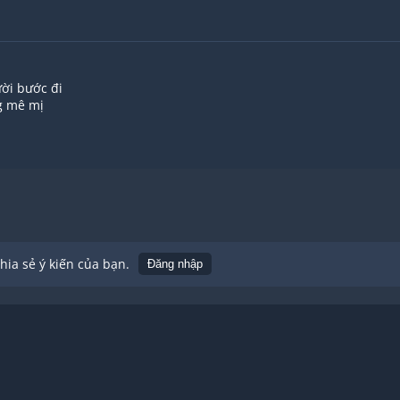
ời bước đi
g mê mị
h yêu
lần đau
nh yêu ấy
h vội vàng
ược bên nhau
kiếp sau
ần bên ai
ia sẻ ý kiến của bạn.
Đăng nhập
suốt đêm dài
rồi ta xa nhau
h mang
m
 bước đi
 còn gì
sao