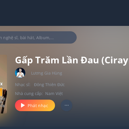
Gấp Trăm Lần Đau (Ciray
Lương Gia Hùng
Nhạc sĩ:
Đông Thiên Đức
Nhà cung cấp:
Nam Việt
Phát nhạc