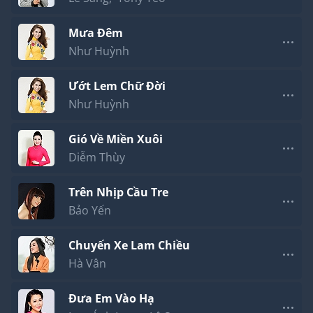
Mưa Đêm
Như Huỳnh
Ướt Lem Chữ Đời
Như Huỳnh
Gió Về Miền Xuôi
Diễm Thùy
Trên Nhịp Cầu Tre
Bảo Yến
Chuyến Xe Lam Chiều
Hà Vân
Đưa Em Vào Hạ