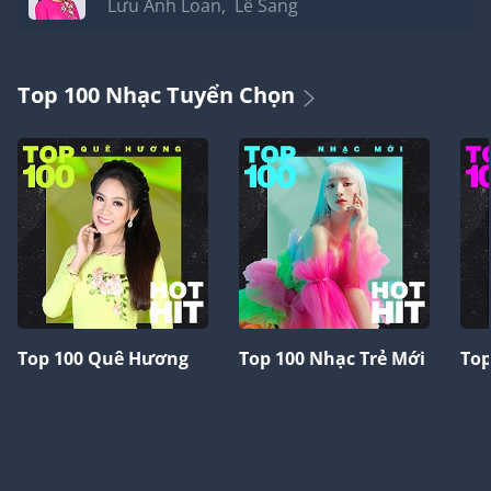
Lưu Ánh Loan
,
Lê Sang
Top 100 Nhạc Tuyển Chọn
Top 100 Quê Hương
Top 100 Nhạc Trẻ Mới
Top