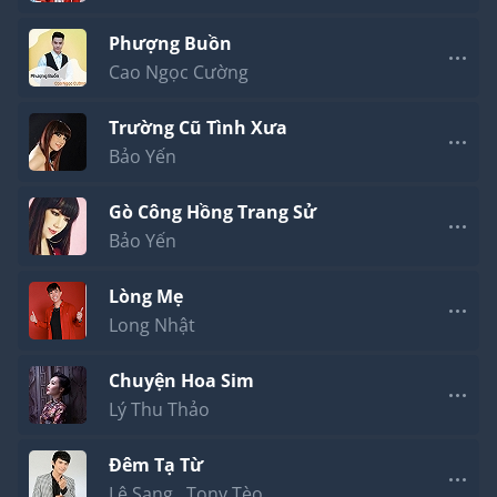
Phượng Buồn
Cao Ngọc Cường
Trường Cũ Tình Xưa
Bảo Yến
Gò Công Hồng Trang Sử
Bảo Yến
Lòng Mẹ
Long Nhật
Chuyện Hoa Sim
Lý Thu Thảo
Đêm Tạ Từ
Lê Sang
,
Tony Tèo