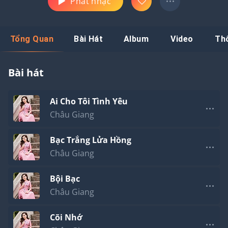
Phát nhạc
Tổng Quan
Bài Hát
Album
Video
Th
Bài hát
Ai Cho Tôi Tình Yêu
Châu Giang
Bạc Trắng Lửa Hồng
Châu Giang
Bội Bạc
Châu Giang
Cõi Nhớ