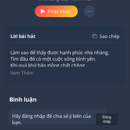
Phát nhạc
Lời bài hát
Sao chép
Làm sao để thấy được hạnh phúc nhẹ nhàng,
Tìm đâu để có một cuộc sống bình yên.
Khi quá khứ bão giông chất chồng ,
Hằn thêm bao vết thương lòng, khi mà con tim
Xem Thêm
quá mỏi mệt.
Những lầm lỗi trong đời ai cũng đã từng,
Sẽ nhớ mãi hai ta thứ tha cho mình một tương lai
mới,
Bình luận
Để những đớn đau sẽ chôn vùi,
Để ngày mai sáng tươi và lòng mình chợt nhận ra
Hãy đăng nhập để chia sẻ ý kiến của
phải cho bản thân thời gian.
Gửi
Đăng
bạn.
nhập
Rồi hạnh phúc sẽ đến khi để quá khứ ở lại.
Rồi cuộc sống sẽ trôi êm đềm khi ta vẫn tin,