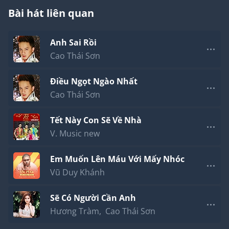
Được hay mất tất cả chỉ là sắp xếp định mệnh.
Bài hát liên quan
Lòng luôn giữ với một đức tin nơi con người.
Và ngày mai nếu sống chân thành,
Anh Sai Rồi
Rồi tình yêu như phép nhiệm màu.
Tựa mùa xuân đến đây, mai anh đào nở hoa bỗng
Cao Thái Sơn
ngát hương thơm.
Điều Ngọt Ngào Nhất
Cao Thái Sơn
Tết Này Con Sẽ Về Nhà
V. Music new
Em Muốn Lên Máu Với Mấy Nhóc
Vũ Duy Khánh
Sẽ Có Người Cần Anh
Hương Tràm
,
Cao Thái Sơn