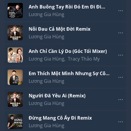
Anh Buông Tay Rồi Đó Em Đi Đi
Remix
Lương Gia Hùng
Nỗi Đau Cả Một Đời Remix
Lương Gia Hùng
Anh Chỉ Cần Lý Do (Góc Tối Mixer)
Lương Gia Hùng
,
Tracy Thảo My
Em Thích Một Mình Nhưng Sợ Cô
Đơn (Dj Pipo Remix)
Lương Gia Hùng
Người Đã Yêu Ai (Remix)
Lương Gia Hùng
Đừng Mang Cô Ấy Đi Remix
Lương Gia Hùng