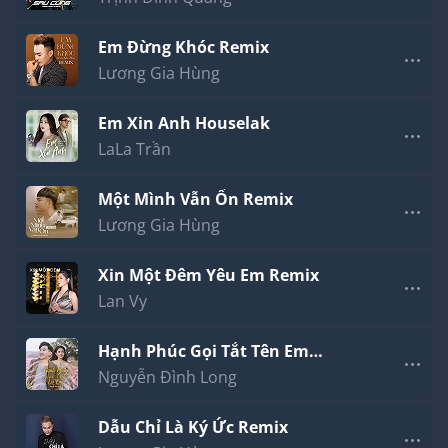
Em Đừng Khóc Remix
Lương Gia Hùng
Em Xin Anh Houselak
LaLa Trần
Một Mình Vẫn Ổn Remix
Lương Gia Hùng
Xin Một Đêm Yêu Em Remix
Lan Vy
Hạnh Phúc Gọi Tắt Tên Em
Houselak
Nguyễn Đình Long
Dẫu Chỉ Là Ký Ức Remix