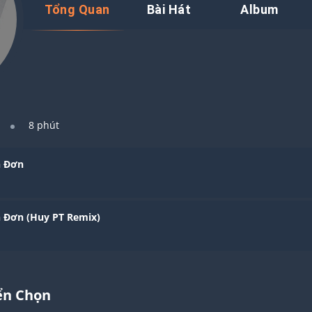
Tổng Quan
Bài Hát
Album
8 phút
n Đơn
n Đơn (Huy PT Remix)
ển Chọn