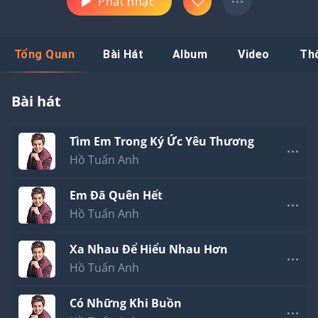
Phát nhạc
Tổng Quan
Bài Hát
Album
Video
Th
Bài hát
Tìm Em Trong Ký Ức Yêu Thương
Hồ Tuấn Anh
Em Đã Quên Hết
Hồ Tuấn Anh
Xa Nhau Để Hiểu Nhau Hơn
Hồ Tuấn Anh
Có Những Khi Buồn