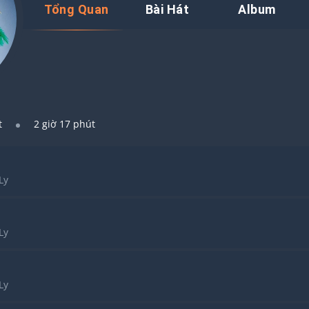
Tổng Quan
Bài Hát
Album
t
2 giờ 17 phút
Ly
Ly
Ly