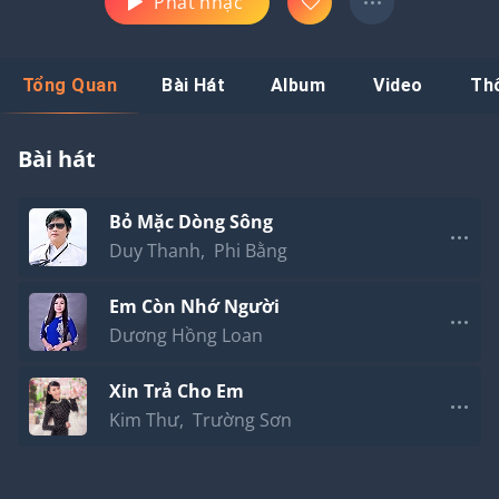
Phát nhạc
Tổng Quan
Bài Hát
Album
Video
Th
Bài hát
Bỏ Mặc Dòng Sông
Duy Thanh
,
Phi Bằng
Em Còn Nhớ Người
Dương Hồng Loan
Xin Trả Cho Em
Kim Thư
,
Trường Sơn