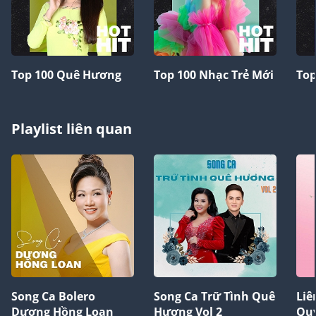
Top 100 Quê Hương
Top 100 Nhạc Trẻ Mới
Top
Playlist liên quan
Song Ca Bolero
Song Ca Trữ Tình Quê
Liê
Dương Hồng Loan
Hương Vol 2
Qu