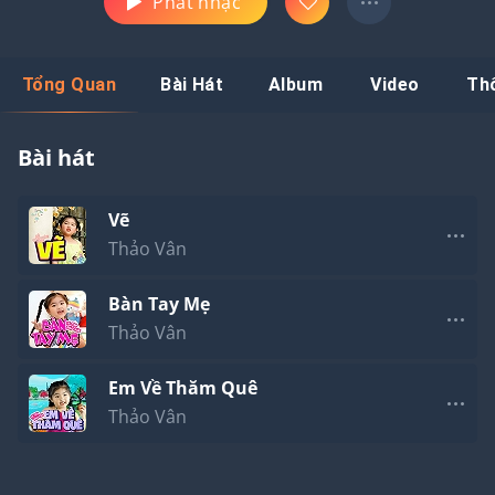
Phát nhạc
Tổng Quan
Bài Hát
Album
Video
Th
Bài hát
Vẽ
Thảo Vân
Bàn Tay Mẹ
Thảo Vân
Em Về Thăm Quê
Thảo Vân