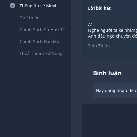
Thông tin về Muvi
Lời bài hát
Giới thiệu
A1:
Chính Sách Sở Hữu TT
Nghe người ta kể nhữn
Anh đâu ngờ chuyện đó
Chính Sách Bảo Mật
Khi hoàng hôn vừa tắt 
Xem Thêm
Anh bất ngờ hạnh phúc 
Thoả Thuận Sử Dụng
A2:
Thời gian là thứ bắt cóc
Có lẽ vì ta không xứng đ
Vùi chôn thật sâu cảm x
Bình luận
Bởi lẽ từ lâu anh đâu n
DK:
Người khiến cho anh đa
Hãy đăng nhập để ch
Có bao giờ yêu anh khô
Khi bình minh vừa lên 
Người khiến cho anh đa
Có bao giờ yêu anh khô
Sao mà em chẳng nói đ