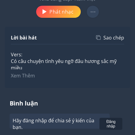
Phát nhạc
Lời bài hát
Sao chép
Vers:
Có câu chuyện tình yêu ngỡ đâu hương sắc mỹ
miều
Có chân thành bao nhiêu đem trao bấy nhiêu
Xem Thêm
Đến khi lòng nặng thương chẳng may đứt gánh
giữa đường
Để nặng lòng vấn vương anh ôm sao được
Pre – Ch:
Bình luận
Lặng yên nghe tim mình nhỏ máu
Em ơi anh cũng biết đau
Hãy đăng nhập để chia sẻ ý kiến của
Vắng em những ngày sau thế gian sầu thay màu u
Gửi
Đăng
bạn.
nhập
tối
Và anh mang đôi dòng ký ức đặt nơi ngăn trái