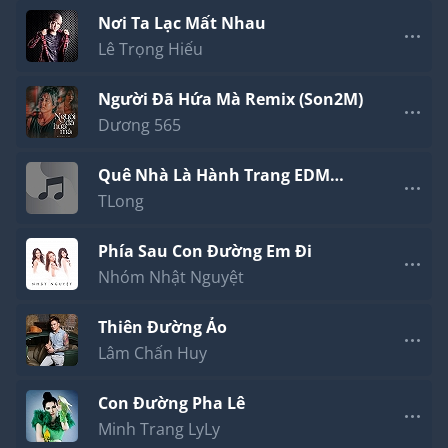
Nơi Ta Lạc Mất Nhau
Lê Trọng Hiếu
Người Đã Hứa Mà Remix (Son2M)
Dương 565
Quê Nhà Là Hành Trang EDM
(Ti.K4)
TLong
Phía Sau Con Đường Em Đi
Nhóm Nhật Nguyệt
Thiên Đường Ảo
Lâm Chấn Huy
Con Đường Pha Lê
Minh Trang LyLy