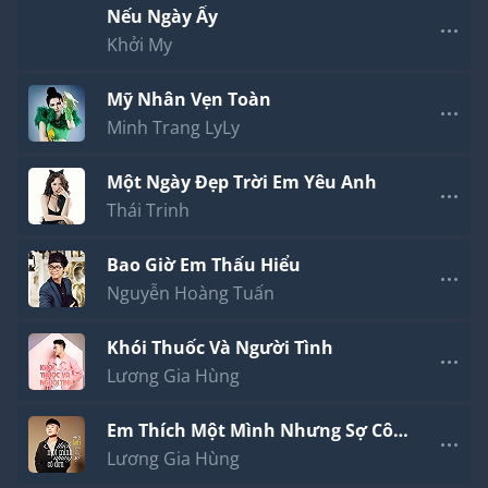
Nếu Ngày Ấy
Khởi My
Mỹ Nhân Vẹn Toàn
Minh Trang LyLy
Một Ngày Đẹp Trời Em Yêu Anh
Thái Trinh
Bao Giờ Em Thấu Hiểu
Nguyễn Hoàng Tuấn
Khói Thuốc Và Người Tình
Lương Gia Hùng
Em Thích Một Mình Nhưng Sợ Cô
Đơn Lofi
Lương Gia Hùng